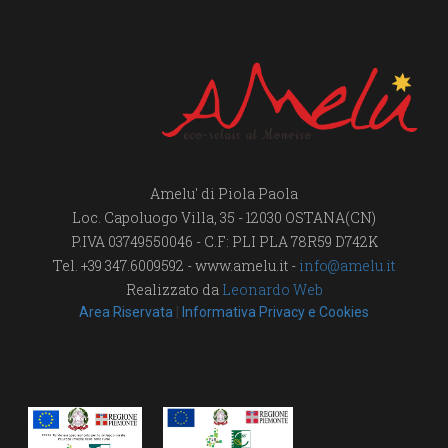
Amelu' di Piola Paola
Loc. Capoluogo Villa, 35 - 12030 OSTANA(CN)
P.IVA 03749550046 - C.F: PLI PLA 78R59 D742K
Tel. +39 347.6009592 - www.amelu.it -
info@amelu.it
Realizzato da
Leonardo Web
Area Riservata
|
Informativa Privacy e Cookies