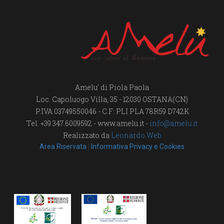
Amelu' di Piola Paola
Loc. Capoluogo Villa, 35 - 12030 OSTANA(CN)
P.IVA 03749550046 - C.F: PLI PLA 78R59 D742K
Tel. +39 347.6009592 - www.amelu.it -
info@amelu.it
Realizzato da
Leonardo Web
Area Riservata
|
Informativa Privacy e Cookies