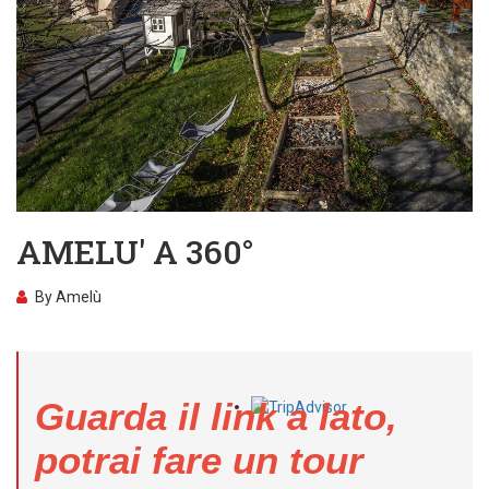
AMELU' A 360°
By
Amelù
Guarda il link a lato,
potrai fare un tour